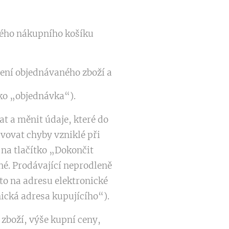
kého nákupního košíku
ení objednávaného zboží a
ko „objednávka“).
 a měnit údaje, které do
avovat chyby vzniklé při
na tlačítko „Dokončit
é. Prodávající neprodleně
to na adresu elektronické
nická adresa kupujícího“).
 zboží, výše kupní ceny,