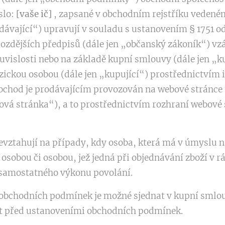
íslo:
[vaše ič]
, zapsané v obchodním rejstříku vedené
dávající“) upravují v souladu s ustanovením § 1751 ods
pozdějších předpisů (dále jen „občanský zákoník“) vz
ouvislosti nebo na základě kupní smlouvy (dále jen „
yzickou osobou (dále jen „kupující“) prostřednictvím
obchod je prodávajícím provozován na webové stránce
ová stránka“), a to prostřednictvím rozhraní webové 
ztahují na případy, kdy osoba, která má v úmyslu n
 osobou či osobou, jež jedná při objednávání zboží v 
 samostatného výkonu povolání.
obchodních podmínek je možné sjednat v kupní smlou
t před ustanoveními obchodních podmínek.