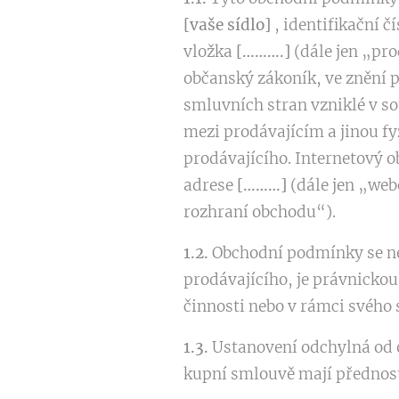
[vaše sídlo]
, identifikační č
vložka
[……….]
(dále jen „pro
občanský zákoník, ve znění 
smluvních stran vzniklé v s
mezi prodávajícím a jinou f
prodávajícího. Internetový 
adrese
[………]
(dále jen „web
rozhraní obchodu“).
1.2.
Obchodní podmínky se nev
prodávajícího, je právnickou
činnosti nebo v rámci svého
1.3.
Ustanovení odchylná od 
kupní smlouvě mají přednos