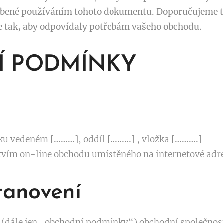
bené používáním tohoto dokumentu. Doporučujeme t
e tak, aby odpovídaly potřebám vašeho obchodu.
Í PODMÍNKY
íku vedeném
[………]
, oddíl
[………]
, vložka
[……….]
ctvím on-line obchodu umístěného na internetové adr
stanovení
(dále jen „obchodní podmínky“) obchodní společnos