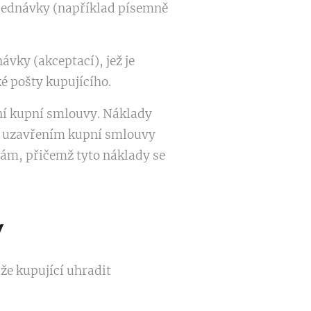
jednávky (například písemně
vky (akceptací), jež je
é pošty kupujícího.
ní kupní smlouvy. Náklady
 s uzavřením kupní smlouvy
 sám, přičemž tyto náklady se
y
že kupující uhradit