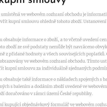
 kupní smlouvy
í umístěná ve webovém rozhraní obchodu je informati
vřít kupní smlouvu ohledně tohoto zboží. Ustanovení 
obsahuje informace o zboží, a to včetně uvedení cen 
 toto zboží ze své podstaty nemůže být navráceno obvy
ně z přidané hodnoty a všech souvisejících poplatků. 
u zobrazovány ve webovém rozhraní obchodu. Tímto u
ít kupní smlouvu za individuálně sjednaných podmí
 obsahuje také informace o nákladech spojených s b
ných s balením a dodáním zboží uvedené ve webovém 
oží doručováno v rámci území České republiky.
lní kupující objednávkový formulář ve webovém rozh