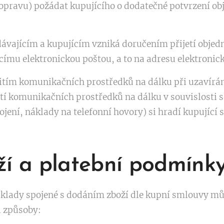
pravu) požádat kupujícího o dodatečné potvrzení ob
vajícím a kupujícím vzniká doručením přijetí objedná
ímu elektronickou poštou, a to na adresu elektronick
žitím komunikačních prostředků na dálku při uzavírá
ití komunikačních prostředků na dálku v souvislosti
ojení, náklady na telefonní hovory) si hradí kupující
ží a platební podmínk
áklady spojené s dodáním zboží dle kupní smlouvy mů
i způsoby: