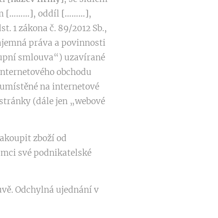
m
[………]
, oddíl
[………]
,
t. 1 zákona č. 89/2012 Sb.,
ájemná práva a povinnosti
kupní smlouva“) uzavírané
 internetového obchodu
 umístěné na internetové
stránky (dále jen „webové
akoupit zboží od
rámci své podnikatelské
vě. Odchylná ujednání v