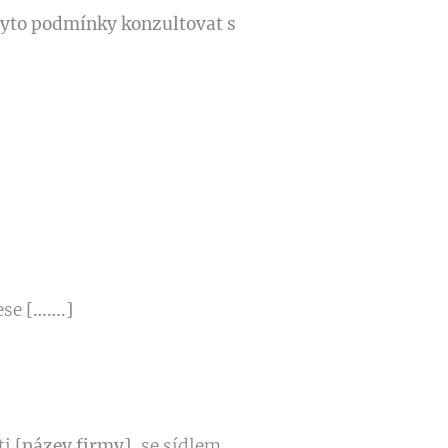
yto podmínky konzultovat s
ese
[…….]
ti
[název firmy]
, se sídlem