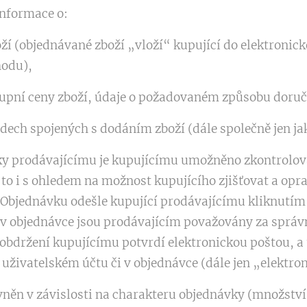
nformace o:
í (objednávané zboží „vloží“ kupující do elektronic
hodu),
upní ceny zboží, údaje o požadovaném způsobu doruč
dech spojených s dodáním zboží (dále společně jen ja
y prodávajícímu je kupujícímu umožněno zkontrolovat
 to i s ohledem na možnost kupujícího zjišťovat a opr
 Objednávku odešle kupující prodávajícímu kliknutím 
v objednávce jsou prodávajícím považovány za správn
obdržení kupujícímu potvrdí elektronickou poštou, a 
uživatelském účtu či v objednávce (dále jen „elektro
vněn v závislosti na charakteru objednávky (množství