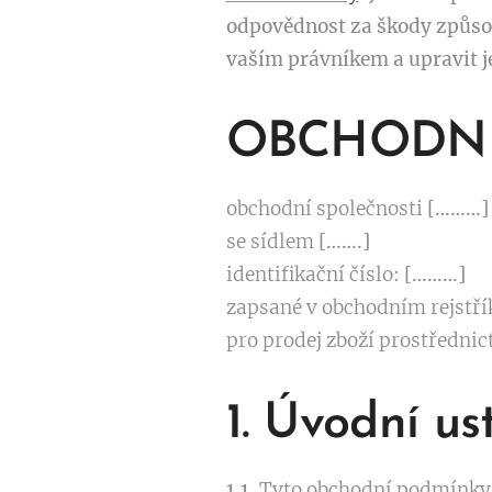
odpovědnost za škody způso
vaším právníkem a upravit j
OBCHODN
obchodní společnosti
[………]
se sídlem
[…….]
identifikační číslo:
[………]
zapsané v obchodním rejstř
pro prodej zboží prostředni
1. Úvodní u
1.1.
Tyto obchodní podmínky 