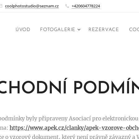
coolphotostudio@seznam.cz
+420604778224
ÚVOD
FOTOGALERIE
REZERVACE
COO
CHODNÍ PODMÍ
odmínky byly připraveny Asociací pro elektronickou
 na:
https://www.apek.cz/clanky/apek-vzorove-obc
uze o vzorový dokument, který není právně závazný 