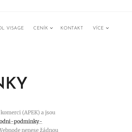
L VISAGE
CENÍK
KONTAKT
VÍCE
NKY
 komerci (APEK) a jsou
hodni-podminky-
a Webnode nenese žádnou