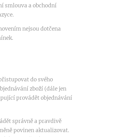
ní smlouva a obchodní
azyce.
anovením nejsou dotčena
ínek.
přistupovat do svého
bjednávání zboží (dále jen
pující provádět objednávání
vádět správně a pravdivě
změně povinen aktualizovat.