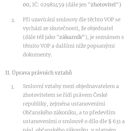
00,
IČ: 02981459 (dále jen "
zhotovitel")
Při uzavírání smlouvy dle těchto VOP se
vychází ze skutečnosti, že objednatel
(dále též jako "
zákazník"
), je seznámen s
těmito VOP a dalšími níže popsanými
dokumenty.
II. Úprava právních vztahů
Smluvní vztahy mezi objednavatelem a
zhotovitelem se řídí právem České
republiky, zejména ustanoveními
Občanského zákoníku, a to především
ustanoveními o smlouvě o dílo dle § 631 a
násl. občanského zákoníku, v platném