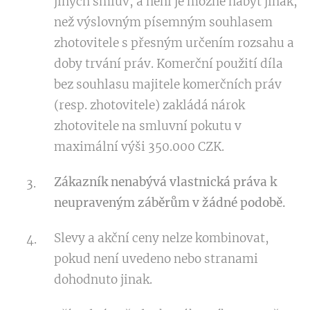
jiných smluv, a není je možné nabýt jinak,
než výslovným písemným souhlasem
zhotovitele s přesným určením rozsahu a
doby trvání práv. Komerční použití díla
bez souhlasu majitele komerčních práv
(resp. zhotovitele) zakládá nárok
zhotovitele na smluvní pokutu v
maximální výši 350.000 CZK.
Zákazník nenabývá vlastnická práva k
neupraveným záběrům v žádné podobě.
Slevy a akční ceny nelze kombinovat,
pokud není uvedeno nebo stranami
dohodnuto jinak.