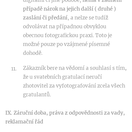
digitální či jiné podobě,
nemá v žádném
případě
nárok na jejich další ( druhé )
zaslání či předání
, a nelze se tudíž
odvolávat na případnou obvyklou
obecnou fotografickou praxi. Toto je
možné pouze po vzájmené písemné
dohodě.
Zákazník bere na vědomí a souhlasí s tím
,
že u svatebních gratulací neručí
zhotovitel za vyfotografování zcela všech
gratulantů.
IX. Záruční doba, práva z odpovědnosti za vady,
reklamační řád